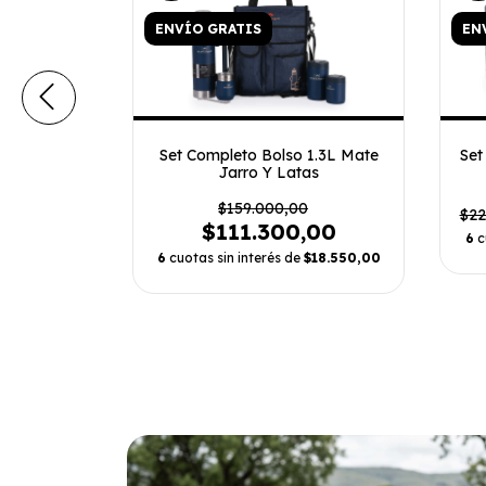
ENVÍO GRATIS
EN
Set Completo Bolso 1.3L Mate
Set
doors Tafí
Jarro Y Latas
.155,00
$159.000,00
$22
$19.025,83
$111.300,00
6
c
6
cuotas sin interés de
$18.550,00