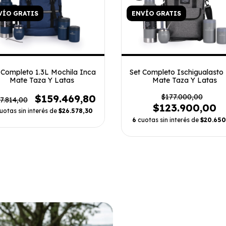
VÍO GRATIS
ENVÍO GRATIS
 Completo 1.3L Mochila Inca
Set Completo Ischigualasto 
Mate Taza Y Latas
Mate Taza Y Latas
$159.469,80
$177.000,00
7.814,00
$123.900,00
uotas sin interés de
$26.578,30
6
cuotas sin interés de
$20.650