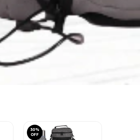
30
%
15
%
OFF
OFF