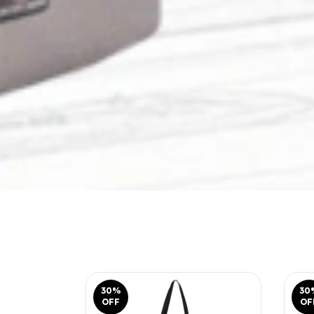
30
%
30
OFF
OF