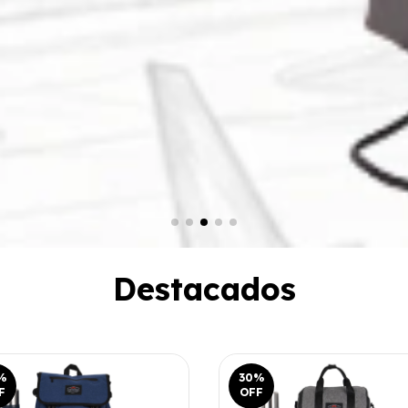
Destacados
%
30
%
F
OFF