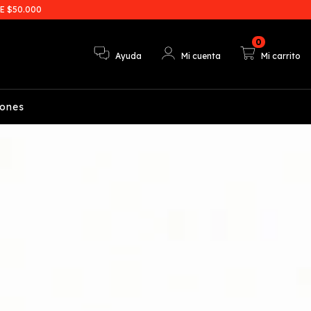
E $50.000
0
Ayuda
Mi cuenta
Mi carrito
iones