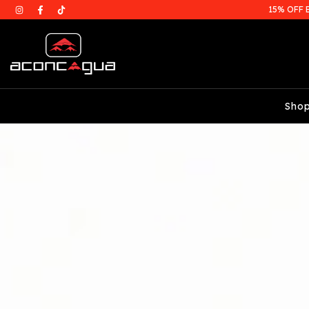
15% OFF 
Sho