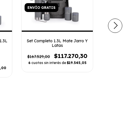
ENVÍO GRATIS
ENVÍO GR
1.3L
Set Completo 1.3L Mate Jarro Y
Mochila E
Latas
$134.300,
$117.270,30
$167.529,00
6
cuotas si
6
cuotas sin interés de
$19.545,05
,00