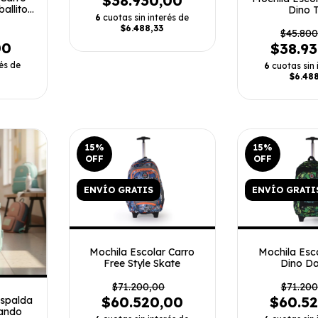
$38.930,00
allito
Dino 
6
cuotas sin interés de
$6.488,33
$45.800
00
$38.9
és de
6
cuotas sin 
$6.488
15
%
15
%
OFF
OFF
ENVÍO GRATIS
ENVÍO GRATI
Mochila Escolar Carro
Mochila Esc
Free Style Skate
Dino D
$71.200,00
$71.200
$60.520,00
$60.5
Espalda
ando