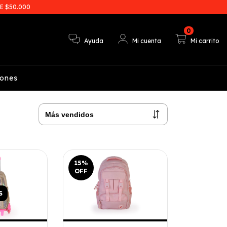
E $50.000
0
Ayuda
Mi cuenta
Mi carrito
iones
15
%
OFF
S