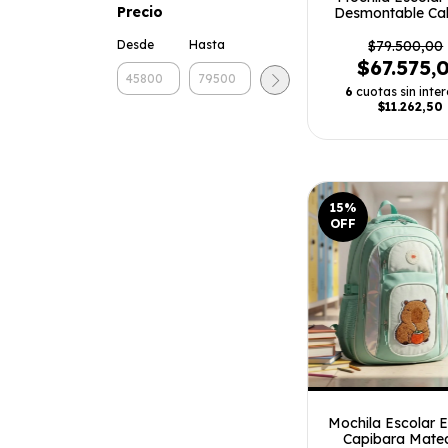
Precio
Desmontable Cab
De Mar
Desde
Hasta
$79.500,00
$67.575,
6
cuotas sin inter
$11.262,50
15
%
OFF
Mochila Escolar 
Capibara Mate