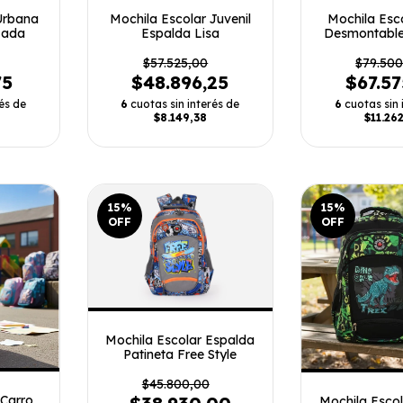
Urbana
Mochila Escolar Juvenil
Mochila Esc
zada
Espalda Lisa
Desmontable
Matea
$57.525,00
$79.500
75
$48.896,25
$67.5
és de
6
cuotas sin interés de
6
cuotas sin 
$8.149,38
$11.26
15
%
15
%
OFF
OFF
Mochila Escolar Espalda
Patineta Free Style
$45.800,00
 Carro
Mochila Esco