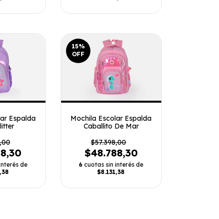
15
%
OFF
lar Espalda
Mochila Escolar Espalda
itter
Caballito De Mar
,00
$57.398,00
88,30
$48.788,30
interés de
6
cuotas sin interés de
,38
$8.131,38