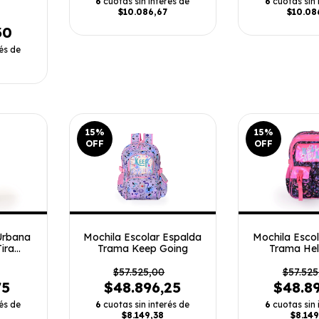
6
cuotas sin interés de
6
cuotas sin 
$10.086,67
$10.08
30
és de
15
%
15
%
OFF
OFF
Urbana
Mochila Escolar Espalda
Mochila Esco
ira
Trama Keep Going
Trama Hel
$57.525,00
$57.525
75
$48.896,25
$48.8
és de
6
cuotas sin interés de
6
cuotas sin 
$8.149,38
$8.149