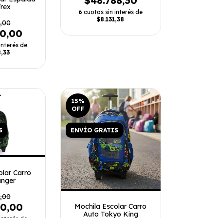
$48.788,30
Trex
6
cuotas sin interés de
$8.131,38
,00
30,00
interés de
,33
15
%
OFF
S
ENVÍO GRATIS
olar Carro
anger
,00
20,00
Mochila Escolar Carro
Auto Tokyo King