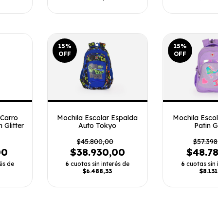
15
%
15
%
OFF
OFF
 Carro
Mochila Escolar Espalda
Mochila Esco
 Glitter
Auto Tokyo
Patin Gl
$45.800,00
$57.398
00
$38.930,00
$48.7
és de
6
cuotas sin interés de
6
cuotas sin 
$6.488,33
$8.131