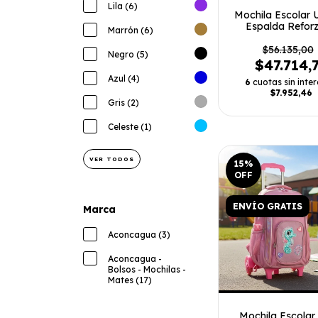
Lila (6)
Mochila Escolar 
Espalda Refor
Marrón (6)
$56.135,00
Negro (5)
$47.714,
Azul (4)
6
cuotas sin inter
$7.952,46
Gris (2)
Celeste (1)
VER TODOS
15
%
OFF
ENVÍO GRATIS
Marca
Aconcagua (3)
Aconcagua -
Bolsos - Mochilas -
Mates (17)
Mochila Escolar