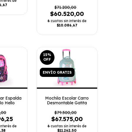
interés de
6,67
$71.200,00
$60.520,00
6
cuotas sin interés de
$10.086,67
15
%
OFF
ENVÍO GRATIS
Mochila Escolar Carro
lar Espalda
Desmontable Gatita
lo Hello
$79.500,00
,00
$67.575,00
96,25
6
cuotas sin interés de
interés de
$11.262,50
,38