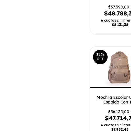
$57.398,00
$48.788,
6
cuotas sin inter
$8.131,38
15
%
OFF
Mochila Escolar 
Espalda Con T
Horizontal
$56.135,00
$47.714,
6
cuotas sin inter
$7.952,46