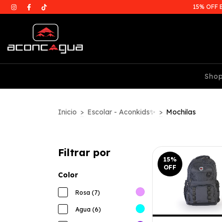
15% OFF 
Sho
Inicio
>
Escolar - Aconkids✨
>
Mochilas
Filtrar por
15
%
OFF
Color
Rosa (7)
Agua (6)