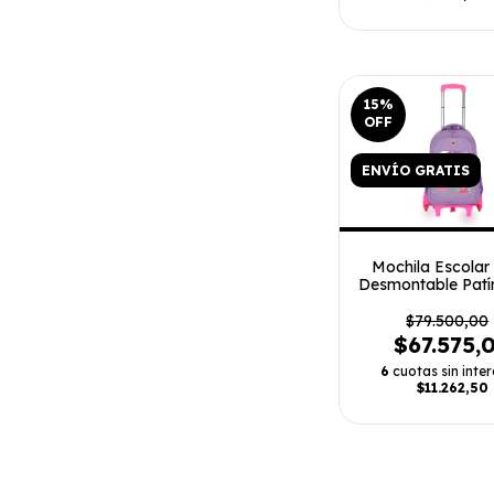
15
%
OFF
ENVÍO GRATIS
Mochila Escolar
Desmontable Patín
$79.500,00
$67.575,
6
cuotas sin inter
$11.262,50