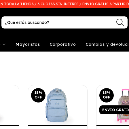
EN TODA LA TIENDA / 6 CUOTAS SIN INTERÉS / ENVIO GRATIS A PARTIR D
p
Mayoristas
Corporativo
Cambios y devoluc
15
%
15
%
OFF
OFF
ENVÍO GRATI