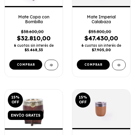
Mate Copa con
Mate Imperial
Bombilla
Calabaza
$38.600,00
$55.800,00
$32.810,00
$47.430,00
6
cuotas sin interés de
6
cuotas sin interés de
$5.468,33
$7.905,00
COMPRAR
COMPRAR
15
%
15
%
OFF
OFF
ENVÍO GRATIS