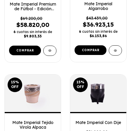
Mate Imperial
Mate Imperial Premium
Algarrobo
de Fútbol - Edición
Especial Clubes
(Alpaca y Cuero)
$43.439,00
$69.200,00
$36.923,15
$58.820,00
6
cuotas sin interés de
6
cuotas sin interés de
$6.153,86
$9.803,33
COMPRAR
15
%
15
%
OFF
OFF
Mate Imperial Tejido
Mate Imperial Con Dije
Virola Alpaca