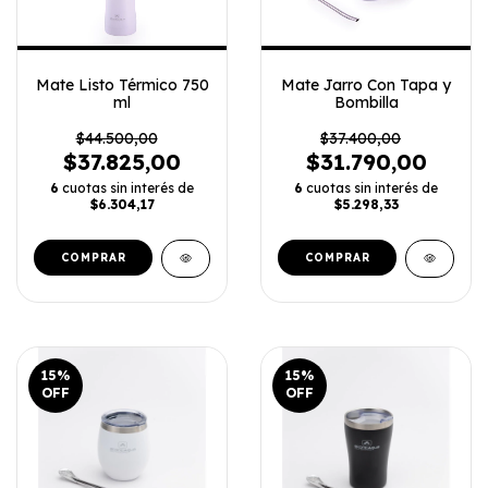
Mate Listo Térmico 750
Mate Jarro Con Tapa y
ml
Bombilla
$44.500,00
$37.400,00
$37.825,00
$31.790,00
6
cuotas sin interés de
6
cuotas sin interés de
$6.304,17
$5.298,33
COMPRAR
COMPRAR
15
%
15
%
OFF
OFF