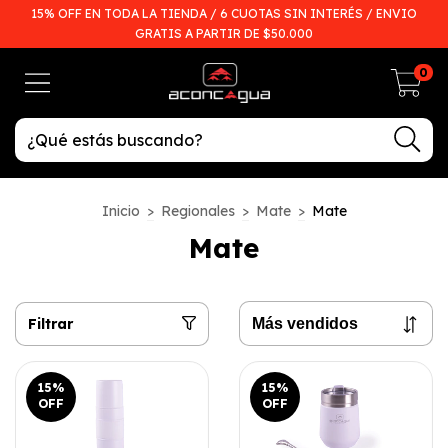
15% OFF EN TODA LA TIENDA / 6 CUOTAS SIN INTERÉS / ENVIO
GRATIS A PARTIR DE $50.000
0
Inicio
>
Regionales
>
Mate
>
Mate
Mate
Filtrar
15
%
15
%
OFF
OFF