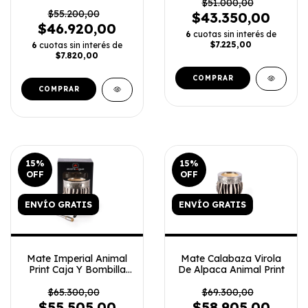
$51.000,00
$55.200,00
$43.350,00
$46.920,00
6
cuotas sin interés de
$7.225,00
6
cuotas sin interés de
$7.820,00
COMPRAR
15
%
15
%
OFF
OFF
ENVÍO GRATIS
ENVÍO GRATIS
Mate Imperial Animal
Mate Calabaza Virola
Print Caja Y Bombilla
De Alpaca Animal Print
Virola Grabada
$65.300,00
$69.300,00
$55.505,00
$58.905,00