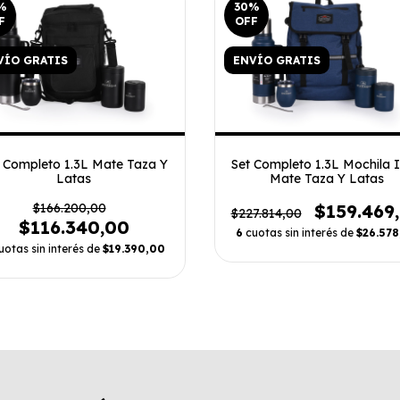
%
30
%
F
OFF
VÍO GRATIS
ENVÍO GRATIS
 Completo 1.3L Mate Taza Y
Set Completo 1.3L Mochila 
Latas
Mate Taza Y Latas
$166.200,00
$159.469
$227.814,00
$116.340,00
6
cuotas sin interés de
$26.578
uotas sin interés de
$19.390,00