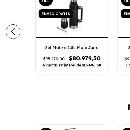
OFF
OF
ENVÍO GRATIS
EN
Set Matero 1.3L Mate Jarro
n Virola
Caja
$80.979,50
$95.270,00
$9
920,00
6
cuotas sin interés de
$13.496,58
6
e
$7.820,00