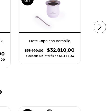
OFF
OFF
te
Mate Copa con Bombilla
Mate I
$32.810,00
$38.600,00
$43.439,
00
6
cuotas sin interés de
$5.468,33
6
cuotas s
,00
o