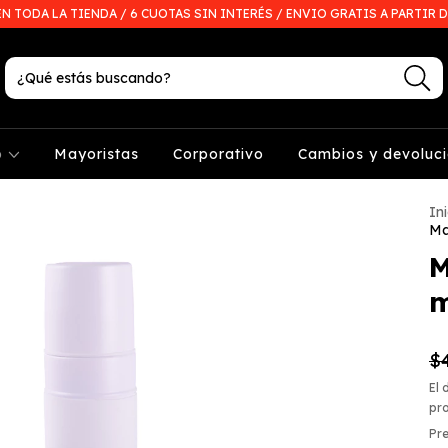
EN TODA LA TIENDA / 6 CUOTAS SIN INTERÉS / ENVIO GRATIS A PARTIR D
p
Mayoristas
Corporativo
Cambios y devoluc
Ini
Ma
M
m
$
El 
pr
Pre