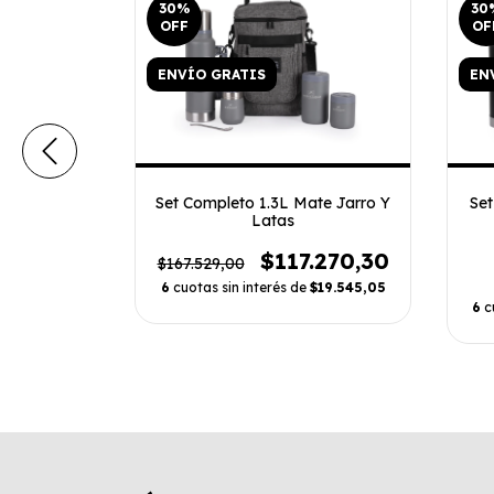
30
%
30
OFF
OF
ENVÍO GRATIS
EN
Taza Termo
Set Completo 1.3L Mate Jarro Y
Set
Latas
0
$117.270,30
$167.529,00
,00
6
cuotas sin interés de
$19.545,05
$17.826,67
6
c