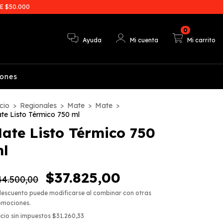
E $50.000
0
Ayuda
Mi cuenta
Mi carrito
iones
cio
>
Regionales
>
Mate
>
Mate
>
te Listo Térmico 750 ml
ate Listo Térmico 750
l
$37.825,00
44.500,00
descuento puede modificarse al combinar con otras
omociones.
cio sin impuestos
$31.260,33