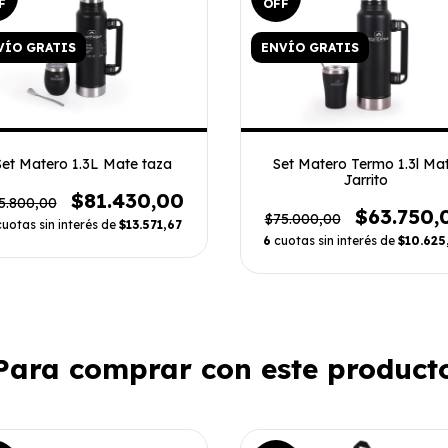
F
OFF
VÍO GRATIS
ENVÍO GRATIS
Set Matero 1.3L Mate taza
Set Matero Termo 1.3l Ma
Jarrito
$81.430,00
5.800,00
$63.750,
$75.000,00
cuotas sin interés de
$13.571,67
6
cuotas sin interés de
$10.625
Para comprar con este product