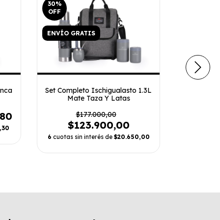
30
%
30
%
OFF
OFF
ENVÍO GRATIS
ENVÍO GR
Inca
Set Completo Ischigualasto 1.3L
Set Compl
Mate Taza Y Latas
,80
$177.000,00
$
$123.900,00
$1
,30
6
cuotas sin interés de
$20.650,00
6
cuotas s