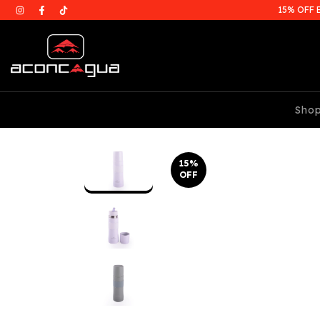
15% OFF 
Sho
15
%
OFF