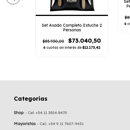
Se
P
$8
6
c
o Estuche
Set Asado Completo Estuche 2
agua
Personas
285,00
$73.040,50
$85.930,00
e
$4.547,50
6
cuotas sin interés de
$12.173,42
Categorías
Shop
Mayoristas