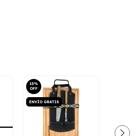
15
%
15
%
OFF
OFF
ENVÍO GRATIS