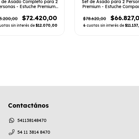
t de Asado Completo para 2
Set de Asado para 2 Perso
ersonas - Estuche Premium
Premium - Estuche Compa
con Vasos y Tabla
con Tablas y Cubiertos
$72.420,00
$66.827,
5.200,00
$78.620,00
uotas sin interés de
$12.070,00
6
cuotas sin interés de
$11.137
Contactános
541138148470
54 11 3814 8470