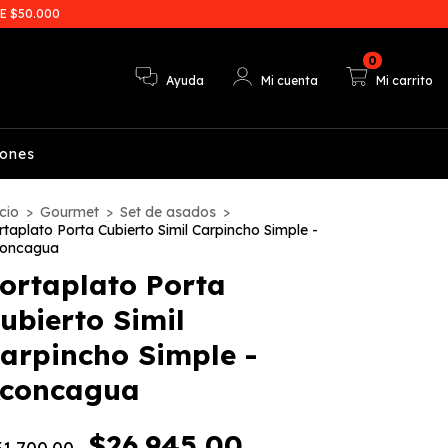
E $50.000
0
Ayuda
Mi cuenta
Mi carrito
iones
cio
>
Gourmet
>
Set de asados
>
rtaplato Porta Cubierto Simil Carpincho Simple -
oncagua
ortaplato Porta
ubierto Simil
arpincho Simple -
concagua
$26.945,00