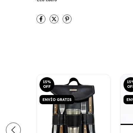
15
%
15
OFF
OF
ENVÍO GRATIS
EN