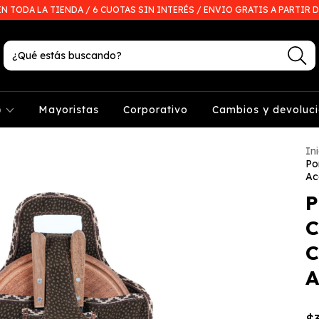
EN TODA LA TIENDA / 6 CUOTAS SIN INTERÉS / ENVIO GRATIS A PARTIR D
p
Mayoristas
Corporativo
Cambios y devoluc
Ini
Po
Ac
P
C
C
A