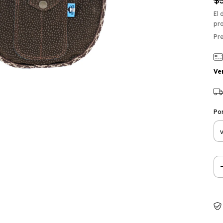
$3
El 
pr
Pre
Ve
Por