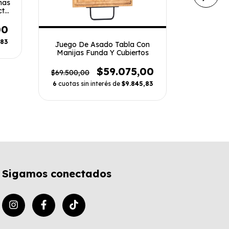
Set de
nas
Carp
cto
Redon
00
$43.600,
6
cuotas s
,83
Juego De Asado Tabla Con
Manijas Funda Y Cubiertos
$59.075,00
$69.500,00
6
cuotas sin interés de
$9.845,83
Sigamos conectados