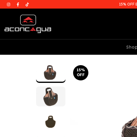
15% OFF 
Sho
15
%
OFF