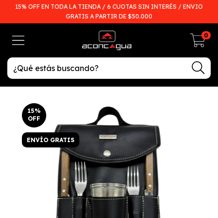
15% OFF EN TODA LA TIENDA / 6 CUOTAS SIN INTERÉS / ENVIO
GRATIS A PARTIR DE $50.000
0
15
%
OFF
ENVÍO GRATIS