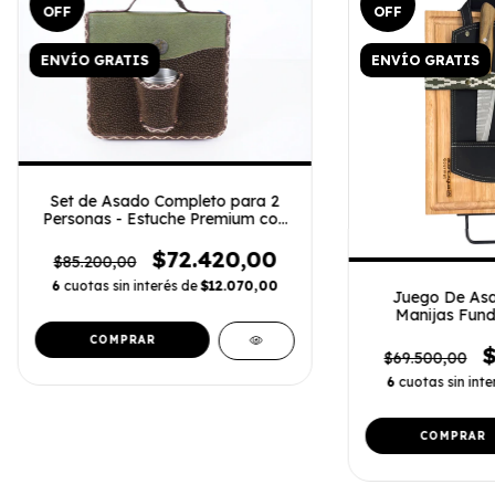
OFF
OFF
ENVÍO GRATIS
ENVÍO GRATIS
Set de Asado Completo para 2
Personas - Estuche Premium con
Vasos y Tabla
$72.420,00
$85.200,00
6
cuotas sin interés de
$12.070,00
Juego De Asa
Manijas Fund
COMPRAR
$
$69.500,00
6
cuotas sin int