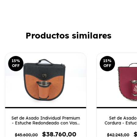
Productos similares
15
%
15
%
OFF
OFF
Set de Asado Individual Premium
Set de Asado 
- Estuche Redondeado con Vaso
Cordura - Estu
y Tabla
con 
$38.760,00
$
$45.600,00
$42.243,00