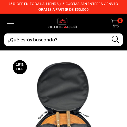
15% OFF EN TODA LA TIENDA / 6 CUOTAS SIN INTERÉS / ENVIO
GRATIS A PARTIR DE $50.000
0
15
%
OFF