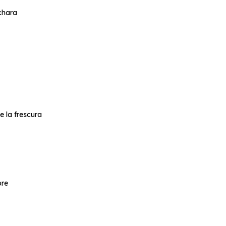
chara
 la frescura
bre