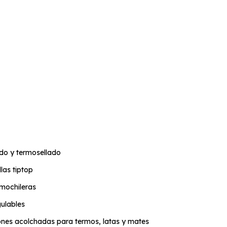
ado y termosellado
las tiptop
 mochileras
gulables
iones acolchadas para termos, latas y mates