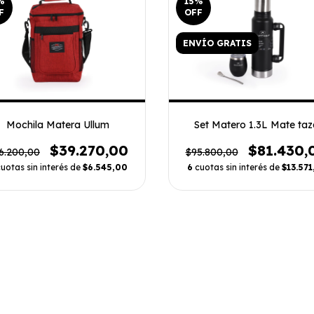
%
15
%
F
OFF
ENVÍO GRATIS
Mochila Matera Ullum
Set Matero 1.3L Mate taz
$39.270,00
$81.430,
6.200,00
$95.800,00
uotas sin interés de
$6.545,00
6
cuotas sin interés de
$13.571