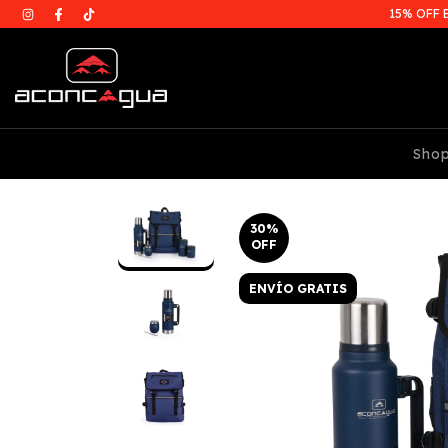
15% OFF 
Sho
30
%
OFF
ENVÍO GRATIS