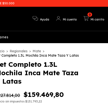
E $50.000
0
Ayuda
Mi cuenta
Mi carrito
iones
cio
>
Regionales
>
Mate
>
t Completo 1.3L Mochila Inca Mate Taza Y Latas
et Completo 1.3L
ochila Inca Mate Taza
 Latas
$159.469,80
27.814,00
cio sin impuestos
$131.793,22