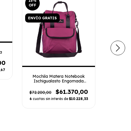
15
%
15
%
OFF
OFF
ENVÍO GRATIS
a
00
,67
Mochila Matera Notebook
Mate J
Ischigualasto Engomada
Aconcagua
$61.370,00
$72.200,00
$31.980,
6
cuotas sin interés de
$10.228,33
6
cuotas s