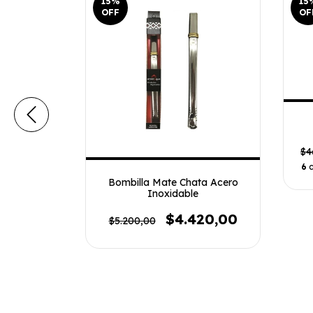
15
%
15
OFF
OF
$4
6
c
on Estribo
Bombilla Mate Chata Acero
Aconcagua
Inoxidable
00,00
$4.420,00
$5.200,00